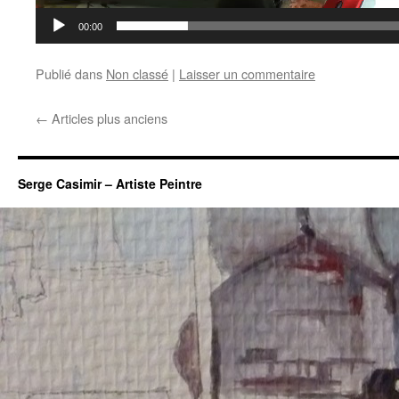
00:00
Publié dans
Non classé
|
Laisser un commentaire
←
Articles plus anciens
Serge Casimir – Artiste Peintre