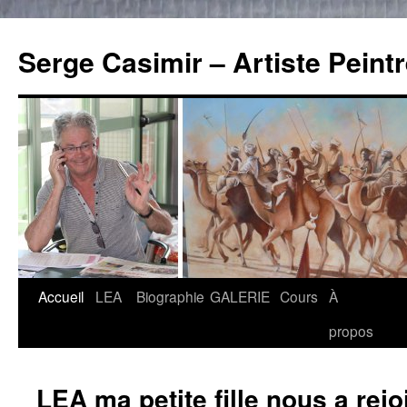
Serge Casimir – Artiste Peint
Accueil
LEA
Biographie
GALERIE
Cours
À
Aller
propos
au
contenu
LEA ma petite fille nous a rejo