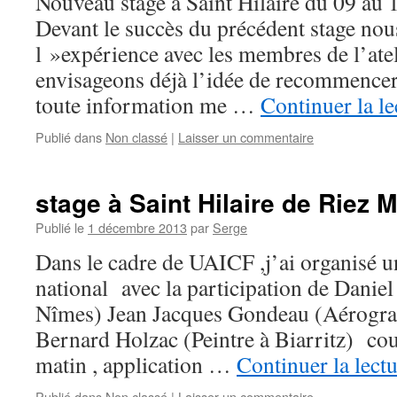
Nouveau stage à Saint Hilaire du 09 au
Devant le succès du précédent stage no
l »expérience avec les membres de l’ate
envisageons déjà l’idée de recommencer
toute information me …
Continuer la l
Publié dans
Non classé
|
Laisser un commentaire
stage à Saint Hilaire de Riez 
Publié le
1 décembre 2013
par
Serge
Dans le cadre de UAICF ,j’ai organisé u
national avec la participation de Daniel 
Nîmes) Jean Jacques Gondeau (Aérograp
Bernard Holzac (Peintre à Biarritz) cou
matin , application …
Continuer la lect
Publié dans
Non classé
|
Laisser un commentaire