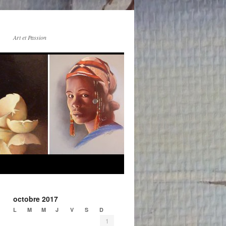
Art et Passion
octobre 2017
L
M
M
J
V
S
D
1