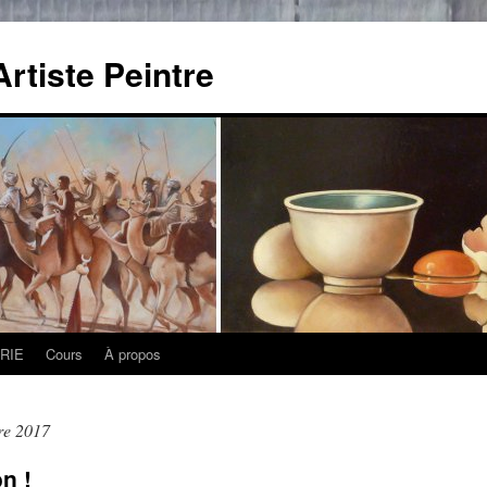
rtiste Peintre
RIE
Cours
À propos
re 2017
n !