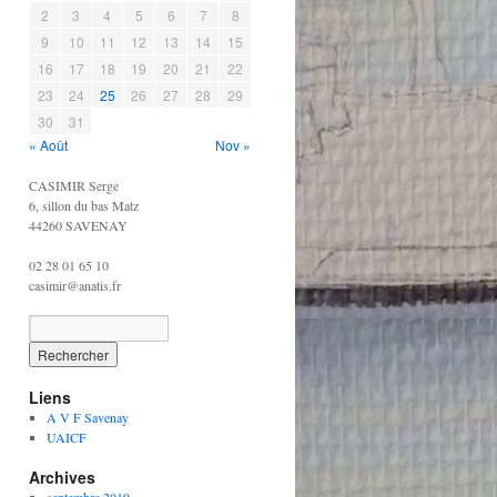
2
3
4
5
6
7
8
9
10
11
12
13
14
15
16
17
18
19
20
21
22
23
24
25
26
27
28
29
30
31
« Août
Nov »
CASIMIR Serge
6, sillon du bas Matz
44260 SAVENAY
02 28 01 65 10
casimir@anatis.fr
Liens
A V F Savenay
UAICF
Archives